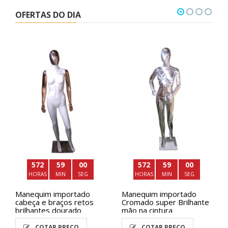
OFERTAS DO DIA
572
58
58
572
58
58
HORAS
MIN
SEG
HORAS
MIN
SEG
Manequim importado
Manequim importado
cabeça e braços retos
Cromado super Brilhante
brilhantes dourado
mão na cintura
COTAR PREÇO
COTAR PREÇO