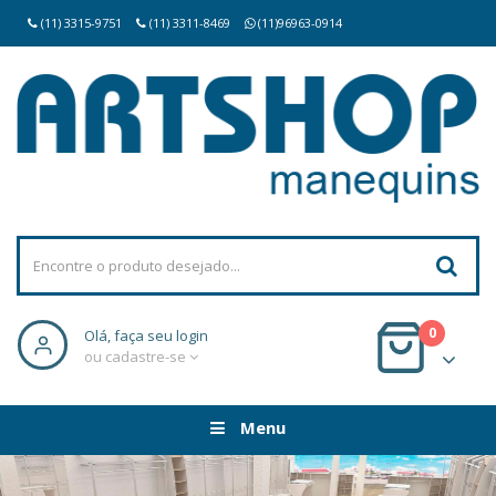
(11) 3315-9751
(11) 3311-8469
(11)96963-0914
0
Olá, faça seu login
ou cadastre-se
Menu